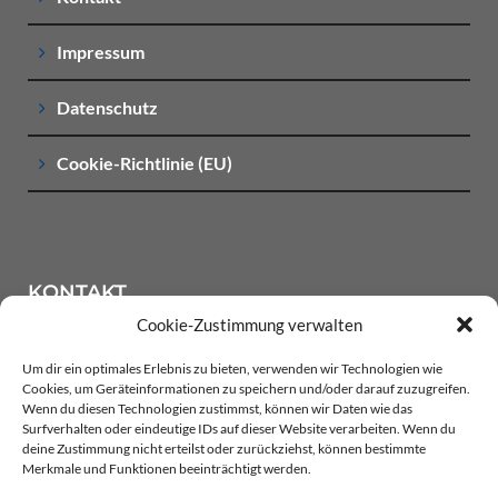
Impressum
Datenschutz
Cookie-Richtlinie (EU)
KONTAKT
Cookie-Zustimmung verwalten
Um dir ein optimales Erlebnis zu bieten, verwenden wir Technologien wie
LACKIER-CENTER BANKONIER Oewerwischenweg 1
Cookies, um Geräteinformationen zu speichern und/oder darauf zuzugreifen.
18146 Rostock
Wenn du diesen Technologien zustimmst, können wir Daten wie das
Surfverhalten oder eindeutige IDs auf dieser Website verarbeiten. Wenn du
deine Zustimmung nicht erteilst oder zurückziehst, können bestimmte
Telefon: +49 (0)381 / 66 86 01
Merkmale und Funktionen beeinträchtigt werden.
Telefax: +49 (0)381 / 66 62 90 14