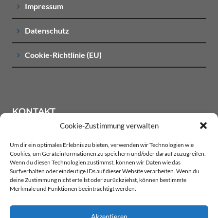
Impressum
Datenschutz
Cookie-Richtlinie (EU)
KONTAKT
Cookie-Zustimmung verwalten
Um dir ein optimales Erlebnis zu bieten, verwenden wir Technologien wie
LACKIER-CENTER BANKONIER Oewerwischenweg 1
Cookies, um Geräteinformationen zu speichern und/oder darauf zuzugreifen.
18146 Rostock
Wenn du diesen Technologien zustimmst, können wir Daten wie das
Surfverhalten oder eindeutige IDs auf dieser Website verarbeiten. Wenn du
deine Zustimmung nicht erteilst oder zurückziehst, können bestimmte
Telefon: +49 (0)381 / 66 86 01
Merkmale und Funktionen beeinträchtigt werden.
Telefax: +49 (0)381 / 66 62 90 14
E-Mail:info@autolackierung-rostock.de
Akzeptieren